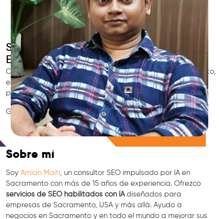
SEO Inteligente con IA
Experto SEO en Sacramento
Contrata al consultor SEO local de confianza en Sacramento,
experto en marketing con IA, GEO y especialista en
posicionamiento en Google.
GEO • LLM • NLP • RAG • IA + APIs Marketing
Consulta Gratis
Sobre mí
Soy
Amlan Maiti
, un consultor SEO impulsado por IA en
Sacramento con más de 15 años de experiencia. Ofrezco
servicios de SEO habilitados con IA
diseñados para
empresas de Sacramento, USA y más allá. Ayudo a
negocios en Sacramento y en todo el mundo a mejorar sus