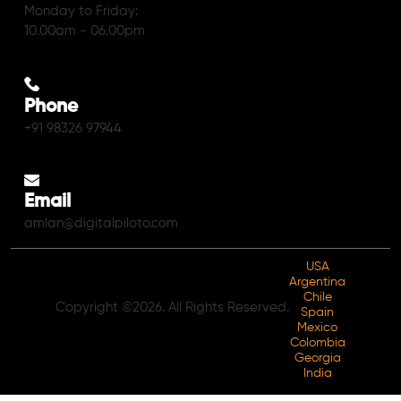
Monday to Friday:
10.00am - 06.00pm
Phone
+91 98326 97944
Email
amlan@digitalpiloto.com
USA
Argentina
Chile
Copyright ©2026. All Rights Reserved.
Spain
Mexico
Colombia
Georgia
India