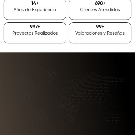
15
+
700
+
Años de Experiencia
Clientes Atendidos
1000
+
100
+
Proyectos Realizados
Valoraciones y Reseñas