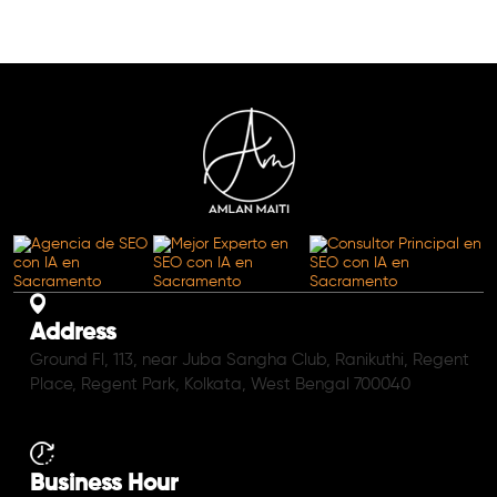
Address
Ground Fl, 113, near Juba Sangha Club, Ranikuthi, Regent
Place, Regent Park, Kolkata, West Bengal 700040
Business Hour