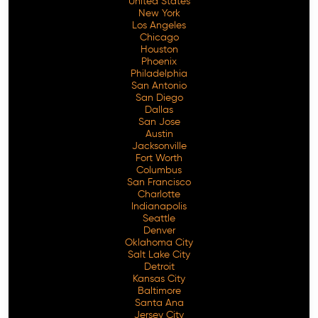
United States
New York
Los Angeles
Chicago
Houston
Phoenix
Philadelphia
San Antonio
San Diego
Dallas
San Jose
Austin
Jacksonville
Fort Worth
Columbus
San Francisco
Charlotte
Indianapolis
Seattle
Denver
Oklahoma City
Salt Lake City
Detroit
Kansas City
Baltimore
Santa Ana
Jersey City