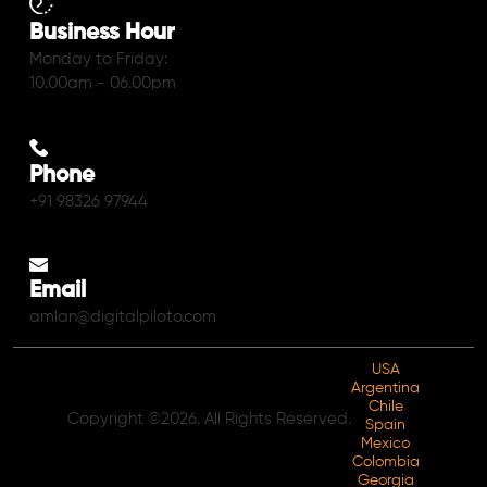
Business Hour
Monday to Friday:
10.00am - 06.00pm
Phone
+91 98326 97944
Email
amlan@digitalpiloto.com
USA
Argentina
Chile
Copyright ©2026. All Rights Reserved.
Spain
Mexico
Colombia
Georgia