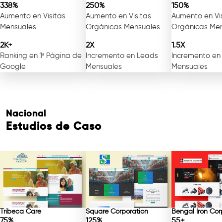
338%
250%
150%
Aumento en Visitas
Aumento en Visitas
Aumento en Vi
Mensuales
Orgánicas Mensuales
Orgánicas Me
Consulta Gratuita
2K+
2X
1.5X
Ranking en 1ª Página de
Incremento en Leads
Incremento en
Google
Mensuales
Mensuales
Nacional
Estudios de Caso
Tribeca Care
Square Corporation
Bengal Iron Cor
75%
125%
55+