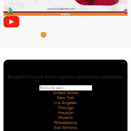
SEO con IA - Onpage y Offpage Avanzado
Servicios de SEO con IA en Todo el Mundo
Encuentra tu país entre nuestras ubicaciones atendidas.
United States
New York
Los Angeles
Chicago
Houston
Phoenix
Philadelphia
San Antonio