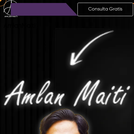
Consulta Gratis
Amlan
Maiti