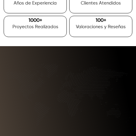
Años de Experiencia
Clientes Atendidos
1000
+
100
+
Proyectos Realizados
Valoraciones y Reseñas