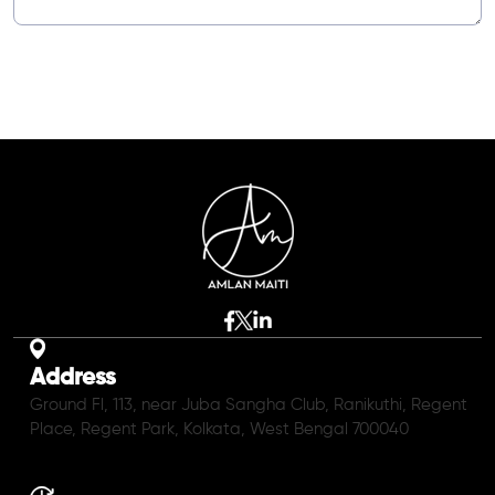
Address
Ground Fl, 113, near Juba Sangha Club, Ranikuthi, Regent
Place, Regent Park, Kolkata, West Bengal 700040