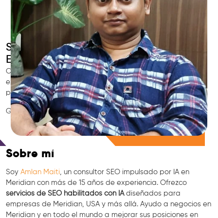
SEO Inteligente con IA
Experto SEO en Meridian
Contrata al consultor SEO local de confianza en Meridian,
experto en marketing con IA, GEO y especialista en
posicionamiento en Google.
GEO • LLM • NLP • RAG • IA + APIs Marketing
Consulta Gratis
Sobre mí
Soy
Amlan Maiti
, un consultor SEO impulsado por IA en
Meridian con más de 15 años de experiencia. Ofrezco
servicios de SEO habilitados con IA
diseñados para
empresas de Meridian, USA y más allá. Ayudo a negocios en
Meridian y en todo el mundo a mejorar sus posiciones en