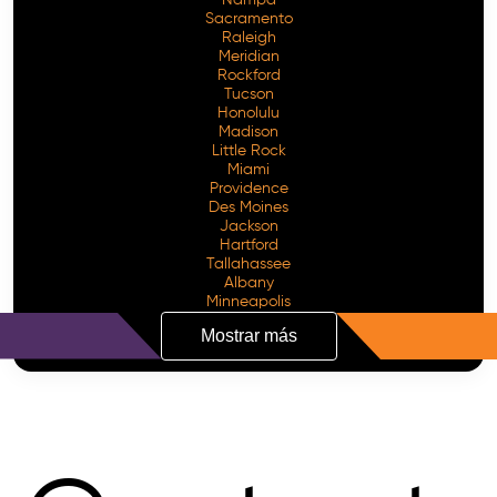
Sacramento
Raleigh
Meridian
Rockford
Tucson
Honolulu
Madison
Little Rock
Miami
Providence
Des Moines
Jackson
Hartford
Tallahassee
Albany
Minneapolis
Mostrar más