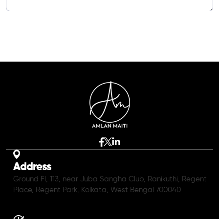
Address
Ground Fl, 113, near Juba Sangha Club, Ranikuthi, Regent
Place, Regent Park, Kolkata, West Bengal 700040