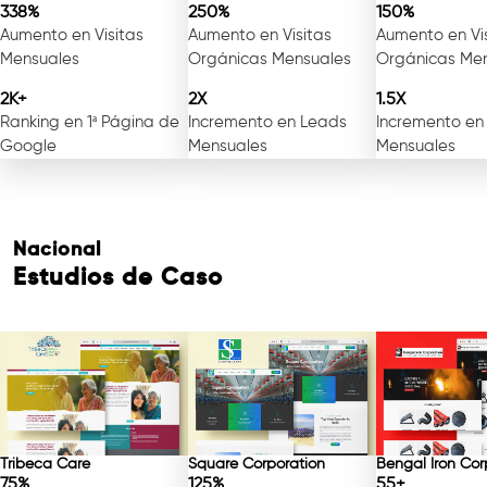
338%
250%
150%
Aumento en Visitas
Aumento en Visitas
Aumento en Vi
Mensuales
Orgánicas Mensuales
Orgánicas Me
Consulta Gratuita
2K+
2X
1.5X
Ranking en 1ª Página de
Incremento en Leads
Incremento en
Google
Mensuales
Mensuales
Nacional
Estudios de Caso
Tribeca Care
Square Corporation
Bengal Iron Cor
75%
125%
55+