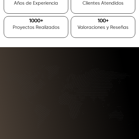
Años de Experiencia
Clientes Atendidos
1000
+
100
+
Proyectos Realizados
Valoraciones y Reseñas