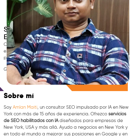
SEO Inteligente con IA
Experto SEO en New York
Contrata al consultor SEO local de confianza en New York,
experto en marketing con IA, GEO y especialista en
posicionamiento en Google.
GEO • LLM • NLP • RAG • IA + APIs Marketing
Consulta Gratis
Sobre mí
Soy
Amlan Maiti
, un consultor SEO impulsado por IA en New
York con más de 15 años de experiencia. Ofrezco
servicios
de SEO habilitados con IA
diseñados para empresas de
New York, USA y más allá. Ayudo a negocios en New York y
en todo el mundo a mejorar sus posiciones en Google y en