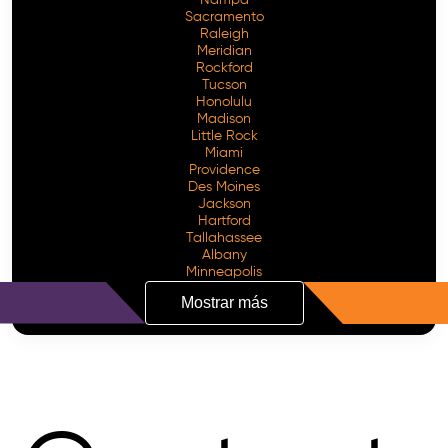
Sacramento
Raleigh
Meridian
Rockford
Tucson
Honolulu
Madison
Little Rock
Miami
Providence
Des Moines
Jackson
Hartford
Tallahassee
Albany
Minneapolis
Mostrar más