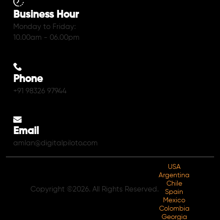
Business Hour
Monday to Friday:
10.00am - 06.00pm
Phone
+91 98326 97944
Email
amlan@digitalpiloto.com
USA
Argentina
Chile
Copyright ©2026. All Rights Reserved.
Spain
Mexico
Colombia
Georgia