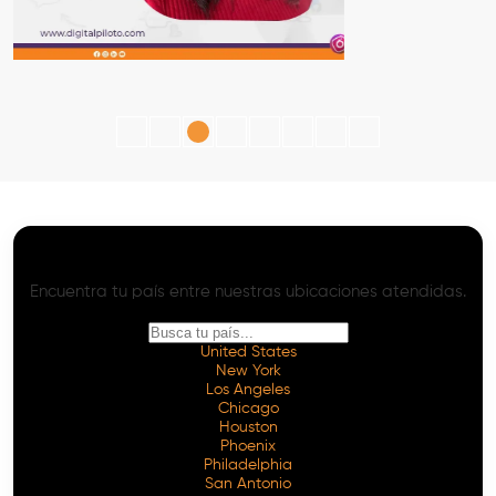
SEO con IA - Onpage y Offpage Avanzado
Servicios de SEO con IA en Todo el Mundo
Encuentra tu país entre nuestras ubicaciones atendidas.
United States
New York
Los Angeles
Chicago
Houston
Phoenix
Philadelphia
San Antonio