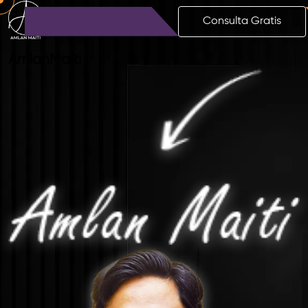
Consulta Gratis
Amlan
Maiti