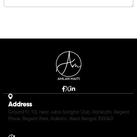
Address
Ground Fl, 113, near Juba Sangha Club, Ranikuthi, Regent
Place, Regent Park, Kolkata, West Bengal 700040