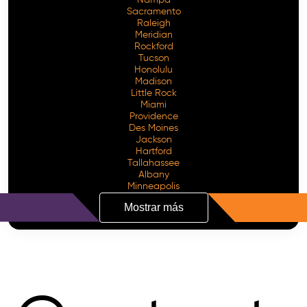
Sacramento
Raleigh
Meridian
Rockford
Tucson
Honolulu
Madison
Little Rock
Miami
Providence
Des Moines
Jackson
Hartford
Tallahassee
Albany
Minneapolis
Mostrar más