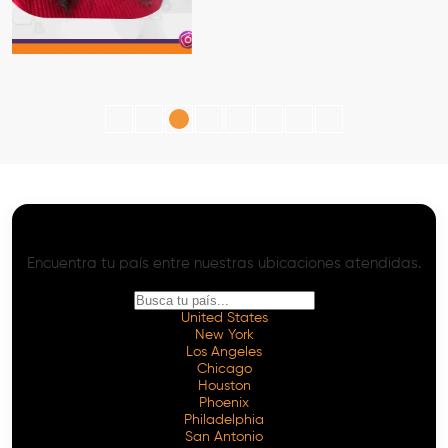
SEO con IA - Onpage y Offpage Avanzado
Servicios de SEO con IA en Todo el Mundo
Encuentra tu país entre nuestras ubicaciones atendidas.
United States
New York
Los Angeles
Chicago
Houston
Phoenix
Philadelphia
San Antonio