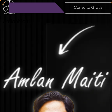
Consulta Gratis
Amlan
Maiti