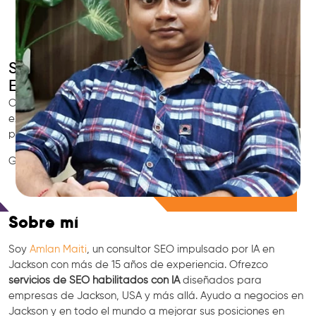
SEO Inteligente con IA
Experto SEO en Jackson
Contrata al consultor SEO local de confianza en Jackson,
experto en marketing con IA, GEO y especialista en
posicionamiento en Google.
GEO • LLM • NLP • RAG • IA + APIs Marketing
Consulta Gratis
Sobre mí
Soy
Amlan Maiti
, un consultor SEO impulsado por IA en
Jackson con más de 15 años de experiencia. Ofrezco
servicios de SEO habilitados con IA
diseñados para
empresas de Jackson, USA y más allá. Ayudo a negocios en
Jackson y en todo el mundo a mejorar sus posiciones en