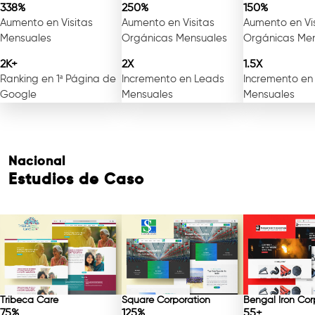
338%
250%
150%
Aumento en Visitas
Aumento en Visitas
Aumento en Vi
Mensuales
Orgánicas Mensuales
Orgánicas Me
Consulta Gratuita
2K+
2X
1.5X
Ranking en 1ª Página de
Incremento en Leads
Incremento en
Google
Mensuales
Mensuales
Nacional
Estudios de Caso
Tribeca Care
Square Corporation
Bengal Iron Cor
75%
125%
55+