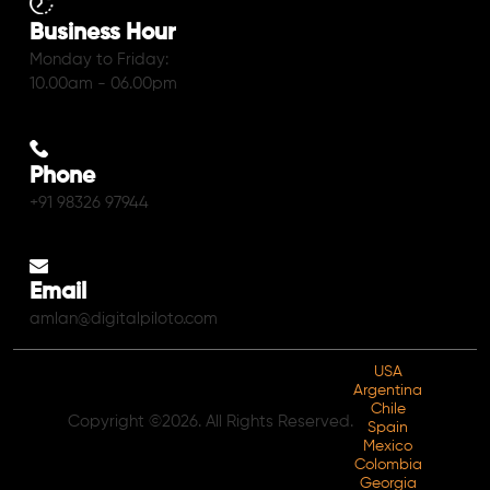
Business Hour
Monday to Friday:
10.00am - 06.00pm
Phone
+91 98326 97944
Email
amlan@digitalpiloto.com
USA
Argentina
Chile
Copyright ©2026. All Rights Reserved.
Spain
Mexico
Colombia
Georgia