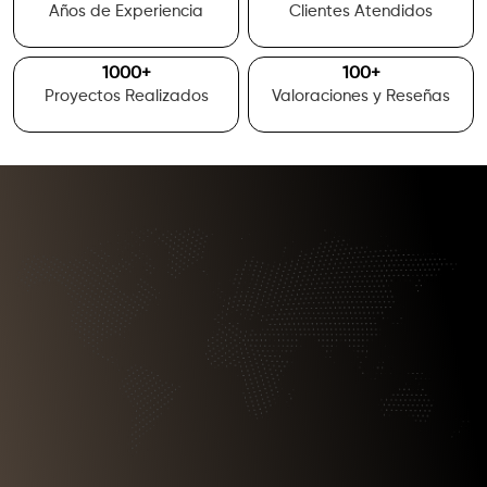
Años de Experiencia
Clientes Atendidos
1000
+
100
+
Proyectos Realizados
Valoraciones y Reseñas